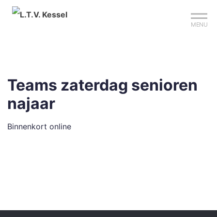
Mijn club
Sign up?
Reserveer je baan
MENU
Teams zaterdag senioren
najaar
Binnenkort online